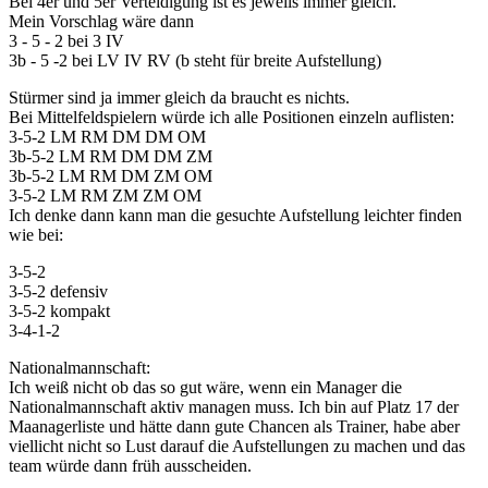
Bei 4er und 5er Verteidigung ist es jeweils immer gleich.
Mein Vorschlag wäre dann
3 - 5 - 2 bei 3 IV
3b - 5 -2 bei LV IV RV (b steht für breite Aufstellung)
Stürmer sind ja immer gleich da braucht es nichts.
Bei Mittelfeldspielern würde ich alle Positionen einzeln auflisten:
3-5-2 LM RM DM DM OM
3b-5-2 LM RM DM DM ZM
3b-5-2 LM RM DM ZM OM
3-5-2 LM RM ZM ZM OM
Ich denke dann kann man die gesuchte Aufstellung leichter finden
wie bei:
3-5-2
3-5-2 defensiv
3-5-2 kompakt
3-4-1-2
Nationalmannschaft:
Ich weiß nicht ob das so gut wäre, wenn ein Manager die
Nationalmannschaft aktiv managen muss. Ich bin auf Platz 17 der
Maanagerliste und hätte dann gute Chancen als Trainer, habe aber
viellicht nicht so Lust darauf die Aufstellungen zu machen und das
team würde dann früh ausscheiden.