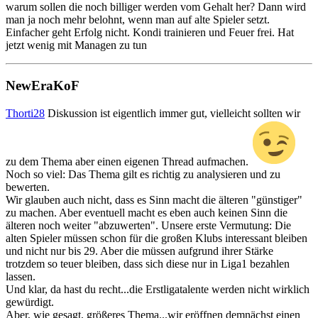
warum sollen die noch billiger werden vom Gehalt her? Dann wird
man ja noch mehr belohnt, wenn man auf alte Spieler setzt.
Einfacher geht Erfolg nicht. Kondi trainieren und Feuer frei. Hat
jetzt wenig mit Managen zu tun
NewEraKoF
Thorti28
Diskussion ist eigentlich immer gut, vielleicht sollten wir
zu dem Thema aber einen eigenen Thread aufmachen.
Noch so viel: Das Thema gilt es richtig zu analysieren und zu
bewerten.
Wir glauben auch nicht, dass es Sinn macht die älteren "günstiger"
zu machen. Aber eventuell macht es eben auch keinen Sinn die
älteren noch weiter "abzuwerten". Unsere erste Vermutung: Die
alten Spieler müssen schon für die großen Klubs interessant bleiben
und nicht nur bis 29. Aber die müssen aufgrund ihrer Stärke
trotzdem so teuer bleiben, dass sich diese nur in Liga1 bezahlen
lassen.
Und klar, da hast du recht...die Erstligatalente werden nicht wirklich
gewürdigt.
Aber, wie gesagt, größeres Thema...wir eröffnen demnächst einen