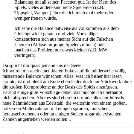
Balancing mit all seinen Facetten gut. Ist der Kern des
Spiels, vieles andere sind nette Spielereien (z.B.
Tippspiel, Wappen) über die ich mich mal mehr oder
weniger freuen würde.
Ich sehe die Balance teilweise als vollkommen aus dem
Gleichgewicht geraten und viele Vorschläge
konzentrieren sich aus meiner Sicht auf die Falschen
Themen (Ablöse für junge Spieler zu hoch) oder
machen das Problem nur etwas kleiner (z.B. MW
verringern).
Da spricht mir quasi jemand aus der Seele.
Ich würde mir auch einen klaren Fokus auf die mittlerweile völlig
missratende Balance wünschen. Alles, was ich bisher hier lesen
konnte, ist und bleibt am Ende eben leider doch nur Stückwerk ohne
die großen Kernprobleme an der Basis des Spiels anzufassen.
Es sind einige gute Vorschläge dabei, das möchte ich überhaupt
nicht absprechen. Aber es sind eben im Grunde alles nur hübsche,
neue Zahnrädchen aus Edelstahl, die weiterhin von einem großen,
hölzernen Mutterzahnrad mit einigen spröden, morschen,
herausgebrochenen oder an einigen Stellen sogar nie existenten
Zähnen angetrieben werden sollen...