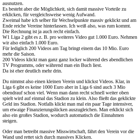
ausnutzen.
Es besteht aber die Möglichkeit, sich damit massive Vorteile zu
erklicken, für vergleichsweise wenig Aufwand.
Zweimal habe ich selber für Wechselpunkte massiv geklickt und am
Ende reiche Vereine hinterlassen. Ich weiß also, was rum kommt.
Die Rechnung ist ja auch recht einfach.
W1 Liga 2 gibt es z. B. pro weiteres Video gut 1.000 Euro. Nehmen
wir also einfach 1.000 Euro.
Für lediglich 200 Videos am Tag bringt einem das 10 Mio. Euro
mehr die Saison.
200 Videos klickt man ganz ganz locker während des abendlichen
TV Programms, oder während man ein Buch liest.
Da ist eher deutlich mehr drin.
Du nimmst also einen kleinen Verein und klickst Videos. Klar, in
Liga 6 gibt es keine 1000 Euro aber in Liga 6 sind auch 3 Mio
obendrauf schon viel. Wenn man dann recht schnell weiter oben
spielt wird auf einmal das Stadion zu klein. Also fließt das geklickte
Geld ins Stadion. Notfalls klickt man mal ein paar Tage intensiver,
um etwaige Finanzierungslücken auszugleichen. Man erklickt sich
also ein großes Stadion, wodurch automatisch die Einnahmen
steigen.
Oder man betreibt massive Misswirtschaft, fährt den Verein vor die
Wand und rettet sich durch massives Klicken.