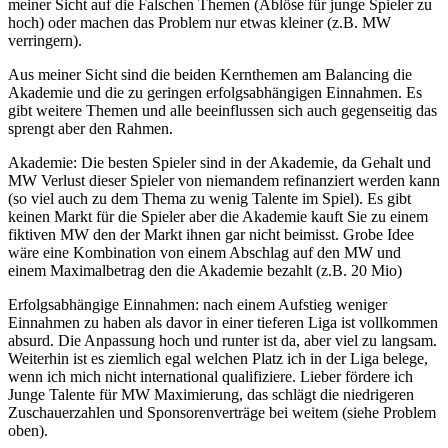
meiner Sicht auf die Falschen Themen (Ablöse für junge Spieler zu
hoch) oder machen das Problem nur etwas kleiner (z.B. MW
verringern).
Aus meiner Sicht sind die beiden Kernthemen am Balancing die
Akademie und die zu geringen erfolgsabhängigen Einnahmen. Es
gibt weitere Themen und alle beeinflussen sich auch gegenseitig das
sprengt aber den Rahmen.
Akademie: Die besten Spieler sind in der Akademie, da Gehalt und
MW Verlust dieser Spieler von niemandem refinanziert werden kann
(so viel auch zu dem Thema zu wenig Talente im Spiel). Es gibt
keinen Markt für die Spieler aber die Akademie kauft Sie zu einem
fiktiven MW den der Markt ihnen gar nicht beimisst. Grobe Idee
wäre eine Kombination von einem Abschlag auf den MW und
einem Maximalbetrag den die Akademie bezahlt (z.B. 20 Mio)
Erfolgsabhängige Einnahmen: nach einem Aufstieg weniger
Einnahmen zu haben als davor in einer tieferen Liga ist vollkommen
absurd. Die Anpassung hoch und runter ist da, aber viel zu langsam.
Weiterhin ist es ziemlich egal welchen Platz ich in der Liga belege,
wenn ich mich nicht international qualifiziere. Lieber fördere ich
Junge Talente für MW Maximierung, das schlägt die niedrigeren
Zuschauerzahlen und Sponsorenverträge bei weitem (siehe Problem
oben).