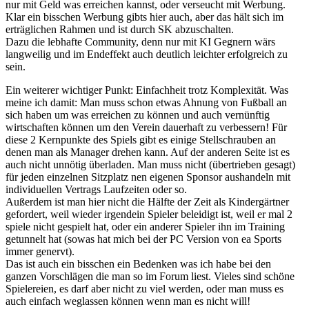
nur mit Geld was erreichen kannst, oder verseucht mit Werbung.
Klar ein bisschen Werbung gibts hier auch, aber das hält sich im
erträglichen Rahmen und ist durch SK abzuschalten.
Dazu die lebhafte Community, denn nur mit KI Gegnern wärs
langweilig und im Endeffekt auch deutlich leichter erfolgreich zu
sein.
Ein weiterer wichtiger Punkt: Einfachheit trotz Komplexität. Was
meine ich damit: Man muss schon etwas Ahnung von Fußball an
sich haben um was erreichen zu können und auch vernünftig
wirtschaften können um den Verein dauerhaft zu verbessern! Für
diese 2 Kernpunkte des Spiels gibt es einige Stellschrauben an
denen man als Manager drehen kann. Auf der anderen Seite ist es
auch nicht unnötig überladen. Man muss nicht (übertrieben gesagt)
für jeden einzelnen Sitzplatz nen eigenen Sponsor aushandeln mit
individuellen Vertrags Laufzeiten oder so.
Außerdem ist man hier nicht die Hälfte der Zeit als Kindergärtner
gefordert, weil wieder irgendein Spieler beleidigt ist, weil er mal 2
spiele nicht gespielt hat, oder ein anderer Spieler ihn im Training
getunnelt hat (sowas hat mich bei der PC Version von ea Sports
immer genervt).
Das ist auch ein bisschen ein Bedenken was ich habe bei den
ganzen Vorschlägen die man so im Forum liest. Vieles sind schöne
Spielereien, es darf aber nicht zu viel werden, oder man muss es
auch einfach weglassen können wenn man es nicht will!